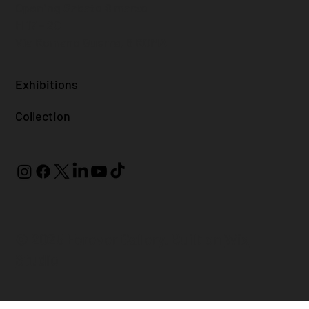
Opening Sabato 8 marzo
H 17 - 20
Via Romano Guerra, 6 ROMA
Exhibitions
Collection
© 2025 Forever Gallery. Built on
Wix
Studio