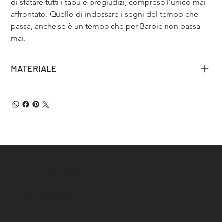
di sfatare tutti i tabù e pregiudizi, compreso l’unico mai 
affrontato. Quello di indossare i segni del tempo che 
passa, anche se è un tempo che per Barbie non passa 
mai.
MATERIALE
621 West End Ave
New York, NY 1024
federico@forevergallery.it